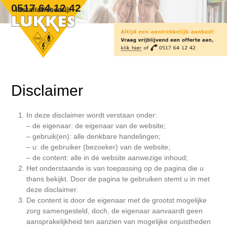
Skip
Open
Close
0517 64 12 42
to
mobile
mobile
content
menu
menu
Disclaimer
In deze disclaimer wordt verstaan onder:
– de eigenaar: de eigenaar van de website;
– gebruik(en): alle denkbare handelingen;
– u: de gebruiker (bezoeker) van de website;
– de content: alle in de website aanwezige inhoud;
Het onderstaande is van toepassing op de pagina die u
thans bekijkt. Door de pagina te gebruiken stemt u in met
deze disclaimer.
De content is door de eigenaar met de grootst mogelijke
zorg samengesteld, doch, de eigenaar aanvaardt geen
aansprakelijkheid ten aanzien van mogelijke onjuistheden