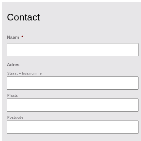
Contact
Naam
*
Adres
Straat + huisnummer
Plaats
Postcode