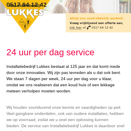
Skip
Open
Close
0517 64 12 42
to
mobile
mobile
content
menu
menu
24 uur per dag service
Installatiebedrijf Lukkes bestaat al 125 jaar en dat komt mede
door onze innovaties. Wij zijn pas tevreden als u dat ook bent.
We staan 7 dagen per week, 24 uur per dag voor u klaar,
omdat we ons realiseren dat een koud huis of een lekkage
meteen verholpen moeten worden.
Wij houden voortdurend onze kennis en vaardigheden op peil.
Veel gangbare onderdelen, ook van oudere installaties, hebben
we op voorraad, zodat we u snel een oplossing kunnen
bieden. De service van Installatiebedrijf Lukkes is daardoor snel