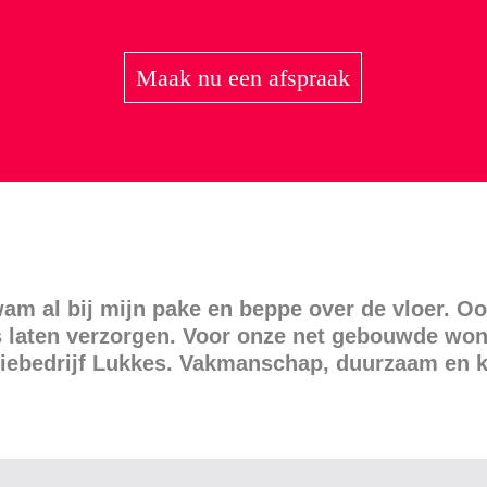
Maak nu een afspraak
kwam al bij mijn pake en beppe over de vloer. O
kes laten verzorgen. Voor onze net gebouwde wo
atiebedrijf Lukkes. Vakmanschap, duurzaam en kw