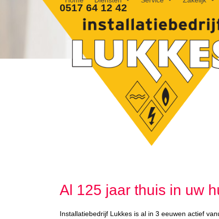
Home
Diensten
Service
Zakelijk
Skip
0517 64 12 42
to
content
Al 125 jaar thuis in uw h
Installatiebedrijf Lukkes is al in 3 eeuwen actief vanu