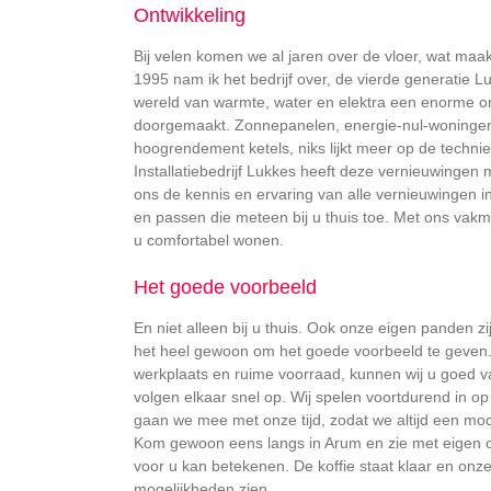
Ontwikkeling
Bij velen komen we al jaren over de vloer, wat maakt
1995 nam ik het bedrijf over, de vierde generatie Luk
wereld van warmte, water en elektra een enorme on
doorgemaakt. Zonnepanelen, energie-nul-woningen,
hoogrendement ketels, niks lijkt meer op de technie
Installatiebedrijf Lukkes heeft deze vernieuwing
ons de kennis en ervaring van alle vernieuwingen in
en passen die meteen bij u thuis toe. Met ons vak
u comfortabel wonen.
Het goede voorbeeld
En niet alleen bij u thuis. Ook onze eigen panden zi
het heel gewoon om het goede voorbeeld te geven
werkplaats en ruime voorraad, kunnen wij u goed va
volgen elkaar snel op. Wij spelen voortdurend in op
gaan we mee met onze tijd, zodat we altijd een mode
Kom gewoon eens langs in Arum en zie met eigen og
voor u kan betekenen. De koffie staat klaar en on
mogelijkheden zien.