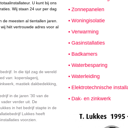
otaalinstallateur. U kunt bij ons
raties. Wij staan 24 uur per dag
• Zonnepanelen
• Woningisolatie
 de meesten al tientallen jaren.
 wij hét vertrouwde adres voor al
• Verwarming
• Gasinstallaties
• Badkamers
• Waterbesparing
edrijf. In die tijd zag de wereld
• Waterleiding
ed van: koperslagerij,
 zinkwerk, mastiek dakbedekking,
• Elektrotechnische install
drijf in de jaren ’30 van de
• Dak- en zinkwerk
 vader verder uit. De
kes in het bedrijf stapte in de
latiebedrijf Lukkes heeft
stallaties voorzien.