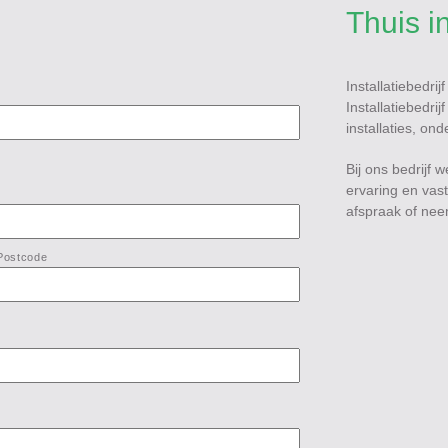
Thuis i
Installatiebedrij
Installatiebedri
installaties, on
Bij ons bedrijf
ervaring en vast
afspraak of neem
Postcode