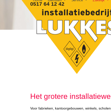
Home
Diensten
Service
Zakelijk
Skip
0517 64 12 42
to
content
Het grotere installatiewe
Voor fabrieken, kantoorgebouwen, winkels, scholen,