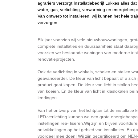
agrariërs verzorgt Installatiebedrijf Lukkes alles da
water, gas, verlichting, verwarming en energiebesp
Van ontwerp tot installeren, wij kunnen het hele traj
verzorgen.
Elk jaar voorzien wij vele nieuwbouwwoningen, gro
complete installaties en duurzaamheid staat daarb
voorzien we bestaande woningen van moderne insta
renovatieprojecten.
Ook de verlichting in winkels, scholen en stallen w
geavanceerder. De kleur van licht bepaalt of u zich 
product gaat kopen. De kleur van licht in stallen he
van koeien. En de kleur van licht in klaslokalen beï
leerlingen.
Van het ontwerp van het lichtplan tot de installatie 
LED-verlichting kunnen we een grote energiebespar
instellingen rea- liseren.Wij zijn en blijven voortd
ontwikkelingen op het gebied van installaties. En
voordeel mee doen! Wij zijn gecertificeerd om NEN-