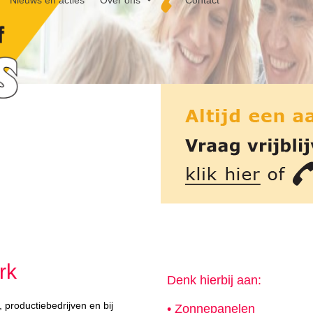
Nieuws en acties
Over ons
Contact
rk
Denk hierbij aan:
 productiebedrijven en bij
• Zonnepanelen