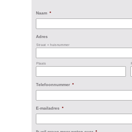
Naam
*
Adres
Straat + huisnummer
Plaats
Telefoonnummer
*
E-mailadres
*
Ik wil graag meer weten over
*