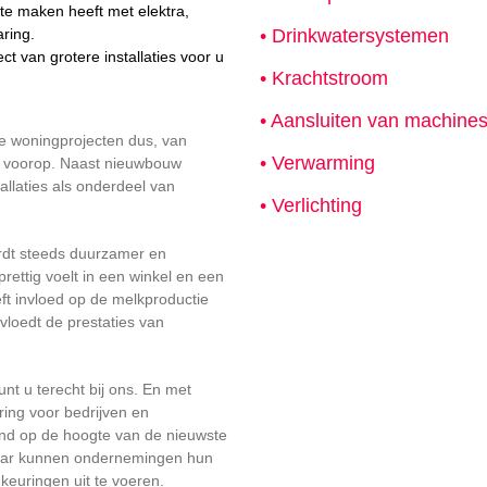
t te maken heeft met elektra,
aring.
• Drinkwatersystemen
ect van grotere installaties voor u
• Krachtstroom
• Aansluiten van machine
te woningprojecten dus, van
• Verwarming
ij voorop. Naast nieuwbouw
llaties als onderdeel van
• Verlichting
ordt steeds duurzamer en
prettig voelt in een winkel en een
eft invloed op de melkproductie
nvloedt de prestaties van
kunt u terecht bij ons. En met
ing voor bedrijven en
urend op de hoogte van de nieuwste
 daar kunnen ondernemingen hun
keuringen uit te voeren.