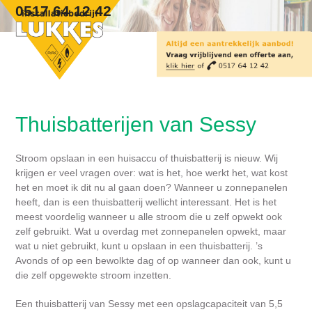
Skip
Open
Close
0517 64 12 42
to
mobile
mobile
content
menu
menu
Thuisbatterijen van Sessy
Stroom opslaan in een huisaccu of thuisbatterij is nieuw. Wij
krijgen er veel vragen over: wat is het, hoe werkt het, wat kost
het en moet ik dit nu al gaan doen? Wanneer u zonnepanelen
heeft, dan is een thuisbatterij wellicht interessant. Het is het
meest voordelig wanneer u alle stroom die u zelf opwekt ook
zelf gebruikt. Wat u overdag met zonnepanelen opwekt, maar
wat u niet gebruikt, kunt u opslaan in een thuisbatterij. ’s
Avonds of op een bewolkte dag of op wanneer dan ook, kunt u
die zelf opgewekte stroom inzetten.
Een thuisbatterij van Sessy met een opslagcapaciteit van 5,5