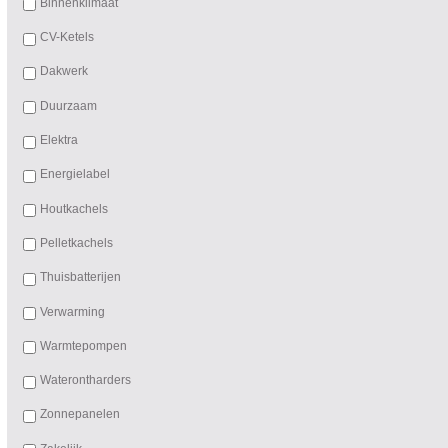
Binnenklimaat
CV-Ketels
Dakwerk
Duurzaam
Elektra
Energielabel
Houtkachels
Pelletkachels
Thuisbatterijen
Verwarming
Warmtepompen
Waterontharders
Zonnepanelen