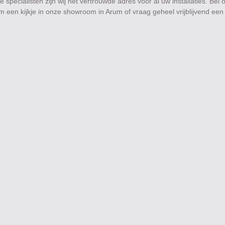
e specialisten zijn wij hét vertrouwde adres voor al uw installaties. Bel
 een kijkje in onze showroom in Arum of vraag geheel vrijblijvend een 