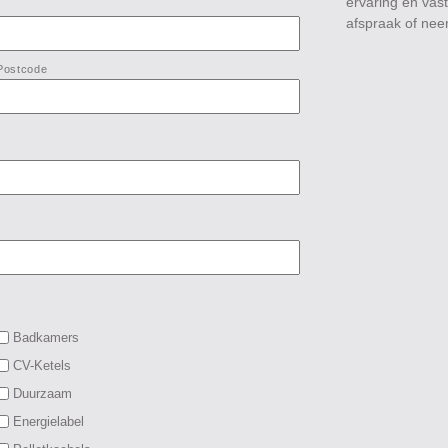
ervaring en vast
afspraak of neem
Postcode
Badkamers
CV-Ketels
Duurzaam
Energielabel