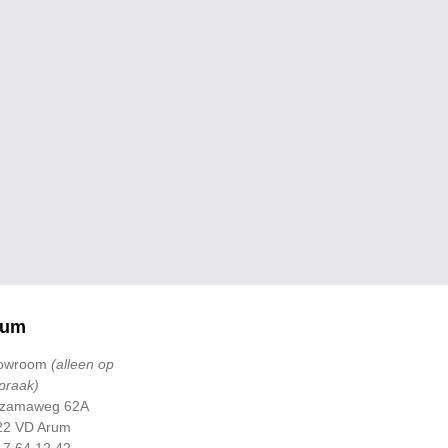
rum
owroom
(alleen op
praak)
tzamaweg 62A
22 VD Arum
17 64 12 42