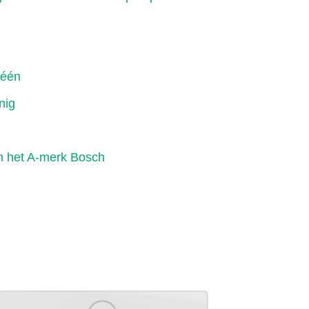
 één
nig
van het A-merk Bosch