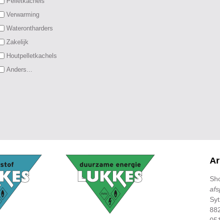
Pelletkachels
Verwarming
Waterontharders
Zakelijk
Houtpelletkachels
Anders...
A
Sh
afs
Sy
88
05