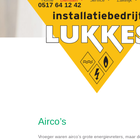
Home
Diensten
Service
Zakelijk
Skip
0517 64 12 42
to
content
Airco’s
Vroeger waren airco’s grote energievreters, maar d