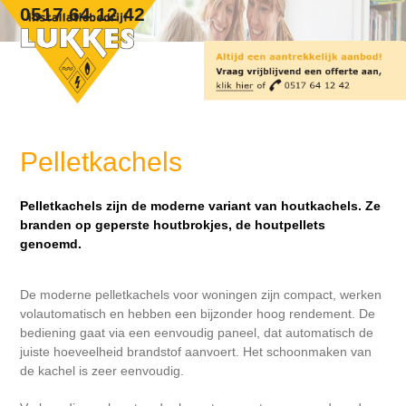
Skip
Open
Close
0517 64 12 42
to
mobile
mobile
content
menu
menu
Pelletkachels
Pelletkachels zijn de moderne variant van houtkachels. Ze
branden op geperste houtbrokjes, de houtpellets
genoemd.
De moderne pelletkachels voor woningen zijn compact, werken
volautomatisch en hebben een bijzonder hoog rendement. De
bediening gaat via een eenvoudig paneel, dat automatisch de
juiste hoeveelheid brandstof aanvoert. Het schoonmaken van
de kachel is zeer eenvoudig.