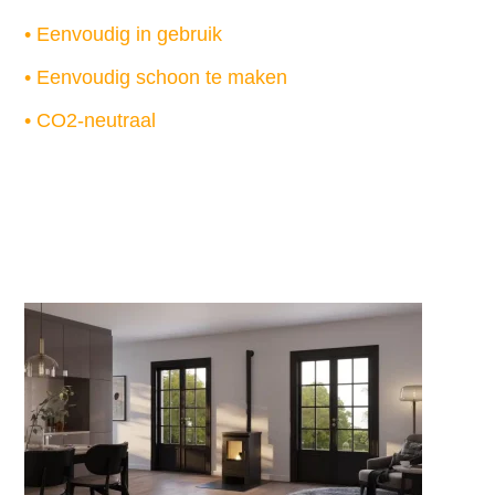
• Eenvoudig in gebruik
• Eenvoudig schoon te maken
• CO2-neutraal