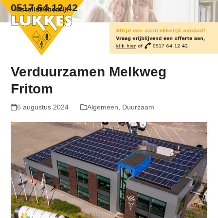
Skip
Open
Close
0517 64 12 42
to
mobile
mobile
content
menu
menu
Verduurzamen Melkweg
Fritom
6 augustus 2024
Algemeen
,
Duurzaam