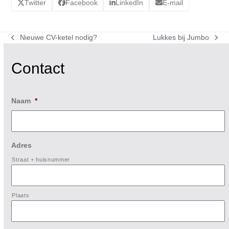
Twitter
Facebook
LinkedIn
E-mail
Nieuwe CV-ketel nodig?
Lukkes bij Jumbo
previous
next
post:
post:
Contact
Naam
*
Adres
Straat + huisnummer
Plaats