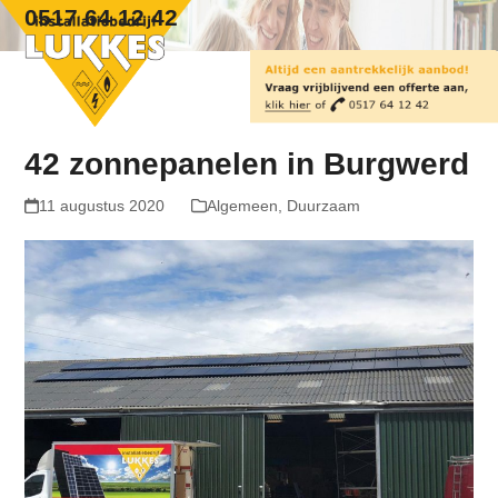
Skip
Open
Close
0517 64 12 42
to
mobile
mobile
content
menu
menu
42 zonnepanelen in Burgwerd
11 augustus 2020
Algemeen
,
Duurzaam