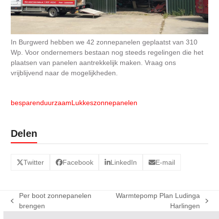
In Burgwerd hebben we 42 zonnepanelen geplaatst van 310
Wp. Voor ondernemers bestaan nog steeds regelingen die het
plaatsen van panelen aantrekkelijk maken. Vraag ons
vrijblijvend naar de mogelijkheden.
besparen
duurzaam
Lukkes
zonnepanelen
Delen
Twitter
Facebook
LinkedIn
E-mail
Per boot zonnepanelen
Warmtepomp Plan Ludinga
previous
next
brengen
Harlingen
post:
post: