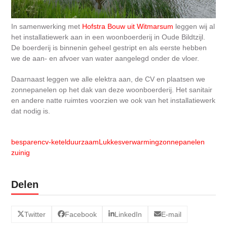
In samenwerking met
Hofstra Bouw uit Witmarsum
leggen wij al
het installatiewerk aan in een woonboerderij in Oude Bildtzijl.
De boerderij is binnenin geheel gestript en als eerste hebben
we de aan- en afvoer van water aangelegd onder de vloer.
Daarnaast leggen we alle elektra aan, de CV en plaatsen we
zonnepanelen op het dak van deze woonboerderij. Het sanitair
en andere natte ruimtes voorzien we ook van het installatiewerk
dat nodig is.
besparen
cv-ketel
duurzaam
Lukkes
verwarming
zonnepanelen
zuinig
Delen
Twitter
Facebook
LinkedIn
E-mail