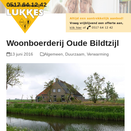
Skip
Open
Close
0517 64 12 42
to
mobile
mobile
content
menu
menu
Woonboerderij Oude Bildtzijl
13 juni 2016
Algemeen
,
Duurzaam
,
Verwarming