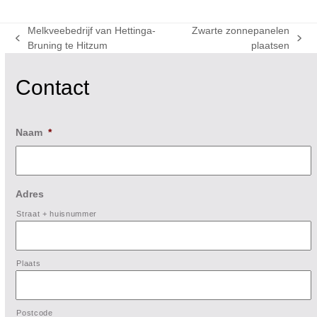
Melkveebedrijf van Hettinga-
Zwarte zonnepanelen
previous
next
Bruning te Hitzum
plaatsen
post:
post:
Contact
Naam
*
Adres
Straat + huisnummer
Plaats
Postcode